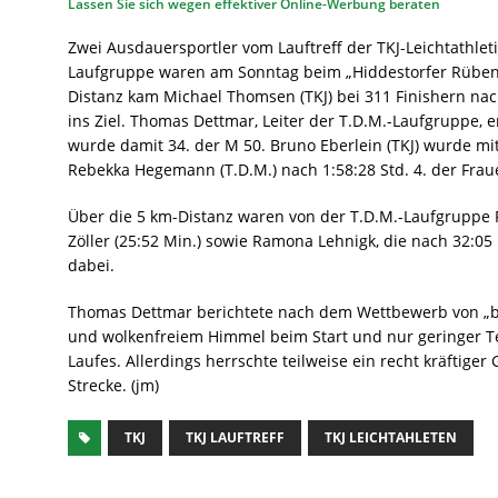
Lassen Sie sich wegen effektiver Online-Werbung beraten
Zwei Ausdauersportler vom Lauftreff der TKJ-Leichtathleti
Laufgruppe waren am Sonntag beim „Hiddestorfer Rübenl
Distanz kam Michael Thomsen (TKJ) bei 311 Finishern nach 
ins Ziel. Thomas Dettmar, Leiter der T.D.M.-Laufgruppe, e
wurde damit 34. der M 50. Bruno Eberlein (TKJ) wurde mit
Rebekka Hegemann (T.D.M.) nach 1:58:28 Std. 4. der Fra
Über die 5 km-Distanz waren von der T.D.M.-Laufgruppe Pa
Zöller (25:52 Min.) sowie Ramona Lehnigk, die nach 32:05 
dabei.
Thomas Dettmar berichtete nach dem Wettbewerb von „b
und wolkenfreiem Himmel beim Start und nur geringer
Laufes. Allerdings herrschte teilweise ein recht kräftig
Strecke. (jm)
TKJ
TKJ LAUFTREFF
TKJ LEICHTAHLETEN