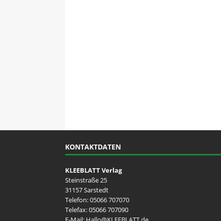
KONTAKTDATEN
KLEEBLATT Verlag
Steinstraße 25
31157 Sarstedt
Telefon:
05066 707070
Telefax: 05066 707090
E-Mail:
Hallo@KLEEBLATT.de