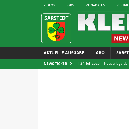
VIDEOS
JOBS
MEDIADATEN
VERTRI
AKTUELLE AUSGABE
ABO
SARST
[ 24. Juli 2026 ]
Neuauflage der
NEWS TICKER
erhältlich
LOKALES
[ 24. Juli 2026 ]
GUT Gruppe bit
[ 24. Juli 2026 ]
Verkauf von E-Z
LOKALES
[ 22. Juli 2026 ]
Sarstedter Ges
[ 24. Juli 2026 ]
Rettet die Quie