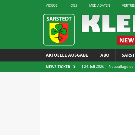
VIDEOS
JOBS
MEDIADATEN
VERTRI
AKTUELLE AUSGABE
ABO
SARST
[ 24. Juli 2026 ]
Neuauflage der
NEWS TICKER
erhältlich
LOKALES
[ 24. Juli 2026 ]
GUT Gruppe bit
[ 24. Juli 2026 ]
Verkauf von E-Z
LOKALES
[ 22. Juli 2026 ]
Sarstedter Ges
[ 24. Juli 2026 ]
Rettet die Quie