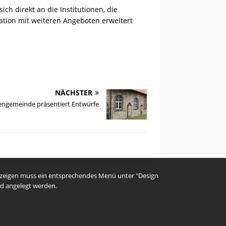
ch direkt an die Institutionen, die
ation mit weiteren Angeboten erweitert
NÄCHSTER
engemeinde präsentiert Entwürfe
uzeigen muss ein entsprechendes Menü unter "Design
d angelegt werden.