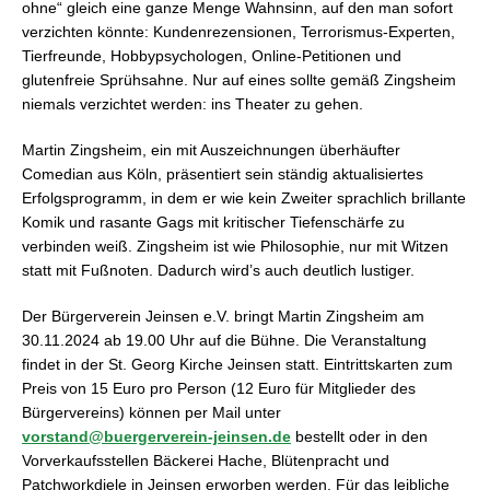
ohne“ gleich eine ganze Menge Wahnsinn, auf den man sofort
verzichten könnte: Kundenrezensionen, Terrorismus-Experten,
Tierfreunde, Hobbypsychologen, Online-Petitionen und
glutenfreie Sprühsahne. Nur auf eines sollte gemäß Zingsheim
niemals verzichtet werden: ins Theater zu gehen.
Martin Zingsheim, ein mit Auszeichnungen überhäufter
Comedian aus Köln, präsentiert sein ständig aktualisiertes
Erfolgsprogramm, in dem er wie kein Zweiter sprachlich brillante
Komik und rasante Gags mit kritischer Tiefenschärfe zu
verbinden weiß. Zingsheim ist wie Philosophie, nur mit Witzen
statt mit Fußnoten. Dadurch wird’s auch deutlich lustiger.
Der Bürgerverein Jeinsen e.V. bringt Martin Zingsheim am
30.11.2024 ab 19.00 Uhr auf die Bühne. Die Veranstaltung
findet in der St. Georg Kirche Jeinsen statt. Eintrittskarten zum
Preis von 15 Euro pro Person (12 Euro für Mitglieder des
Bürgervereins) können per Mail unter
vorstand@buergerverein-jeinsen.de
bestellt oder in den
Vorverkaufsstellen Bäckerei Hache, Blütenpracht und
Patchworkdiele in Jeinsen erworben werden. Für das leibliche