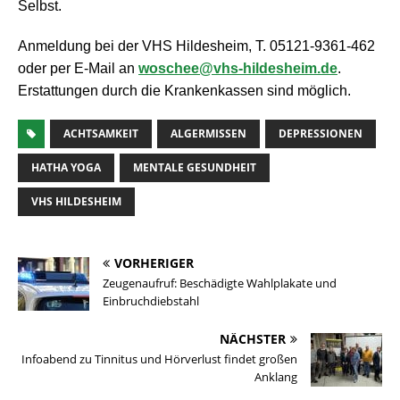
Selbst.
Anmeldung bei der VHS Hildesheim, T. 05121-9361-462
oder per E-Mail an
woschee@vhs-hildesheim.de
.
Erstattungen durch die Krankenkassen sind möglich.
ACHTSAMKEIT
ALGERMISSEN
DEPRESSIONEN
HATHA YOGA
MENTALE GESUNDHEIT
VHS HILDESHEIM
VORHERIGER
Zeugenaufruf: Beschädigte Wahlplakate und
Einbruchdiebstahl
NÄCHSTER
Infoabend zu Tinnitus und Hörverlust findet großen
Anklang