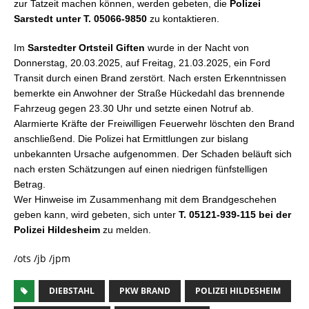
zur Tatzeit machen können, werden gebeten, die
Polizei
Sarstedt unter T. 05066-9850
zu kontaktieren.
Im
Sarstedter Ortsteil Giften
wurde in der Nacht von
Donnerstag, 20.03.2025, auf Freitag, 21.03.2025, ein Ford
Transit durch einen Brand zerstört. Nach ersten Erkenntnissen
bemerkte ein Anwohner der Straße Hückedahl das brennende
Fahrzeug gegen 23.30 Uhr und setzte einen Notruf ab.
Alarmierte Kräfte der Freiwilligen Feuerwehr löschten den Brand
anschließend. Die Polizei hat Ermittlungen zur bislang
unbekannten Ursache aufgenommen. Der Schaden beläuft sich
nach ersten Schätzungen auf einen niedrigen fünfstelligen
Betrag.
Wer Hinweise im Zusammenhang mit dem Brandgeschehen
geben kann, wird gebeten, sich unter
T. 05121-939-115 bei der
Polizei Hildesheim
zu melden.
/ots /jb /jpm
DIEBSTAHL
PKW BRAND
POLIZEI HILDESHEIM