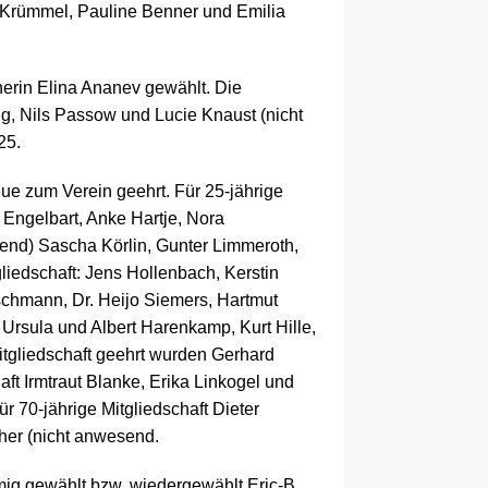
 Krümmel, Pauline Benner und Emilia
nerin Elina Ananev gewählt. Die
lig, Nils Passow und Lucie Knaust (nicht
25.
eue zum Verein geehrt.
Für 25-jährige
Engelbart, Anke Hartje, Nora
send)
Sascha Körlin, Gunter Limmeroth,
gliedschaft: Jens Hollenbach, Kerstin
schmann, Dr. Heijo Siemers, Hartmut
Ursula und Albert Harenkamp, Kurt Hille,
tgliedschaft geehrt wurden Gerhard
aft Irmtraut Blanke, Erika Linkogel und
r 70-jährige Mitgliedschaft Dieter
cher (nicht anwesend.
ig gewählt bzw. wiedergewählt Eric-B.