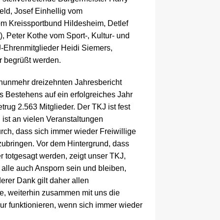
ld, Josef Einhellig vom
om Kreissportbund Hildesheim, Detlef
 Peter Kothe vom Sport-, Kultur- und
-Ehrenmitglieder Heidi Siemers,
r begrüßt werden.
n nunmehr dreizehnten Jahresbericht
es Bestehens auf ein erfolgreiches Jahr
ug 2.563 Mitglieder. Der TKJ ist fest
 ist an vielen Veranstaltungen
urch, dass sich immer wieder Freiwillige
aufzubringen. Vor dem Hintergrund, dass
 totgesagt werden, zeigt unser TKJ,
 alle auch Ansporn sein und bleiben,
erer Dank gilt daher allen
te, weiterhin zusammen mit uns die
ur funktionieren, wenn sich immer wieder