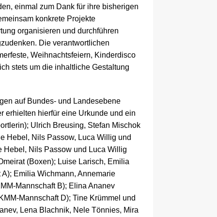
en, einmal zum Dank für ihre bisherigen
emeinsam konkrete Projekte
rtung organisieren und durchführen
egzudenken. Die verantwortlichen
erfeste,
Weihnachtsfeiern, Kinderdisco
h stets um die inhaltliche Gestaltung
ungen auf Bundes- und Landesebene
 erhielten hierfür eine Urkunde und ein
rtlerin);
Ulrich Breusing, Stefan Mischok
e Hebel, Nils Passow, Luca Willig und
 Hebel, Nils Passow und Luca Willig
Omeirat (Boxen);
Luise Larisch, Emilia
 A);
Emilia Wichmann, Annemarie
 KMM-Mannschaft B); Elina Ananev
 KMM-Mannschaft D); Tine Krümmel und
anev, Lena Blachnik, Nele Tönnies, Mira