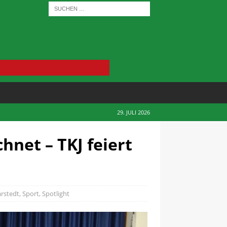
29. JULI 2026
hnet – TKJ feiert
t
arstedt
,
Sport
,
Spotlight