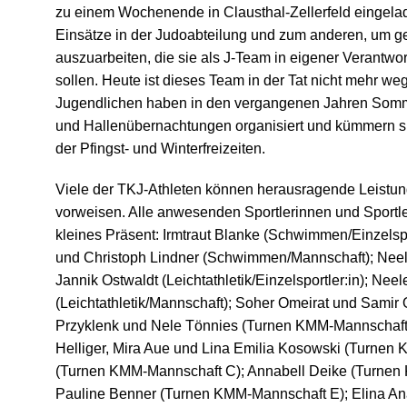
zu einem Wochenende in Clausthal-Zellerfeld eingelad
Einsätze in der Judoabteilung und zum anderen, um g
auszuarbeiten, die sie als J-Team in eigener Verantwo
sollen. Heute ist dieses Team in der Tat nicht mehr w
Jugendlichen haben in den vergangenen Jahren Somm
und Hallenübernachtungen organisiert und kümmern sic
der Pfingst- und Winterfreizeiten.
Viele der TKJ-Athleten können herausragende Leist
vorweisen. Alle anwesenden Sportlerinnen und Sportler
kleines Präsent: Irmtraut Blanke (
Schwimmen/Einzelspo
und Christoph Lindner (
Schwimmen/Mannschaft);
Neel
Jannik Ostwaldt (
Leichtathletik/Einzelsportler:in);
Neele
(
Leichtathletik/Mannschaft);
Soher Omeirat und Samir 
Przyklenk und Nele Tönnies (Turnen KMM-Mannschaft
Helliger, Mira Aue und Lina Emilia Kosowski (Turnen
(Turnen KMM-Mannschaft C); Annabell Deike (Turnen
Pauline Benner (Turnen KMM-Mannschaft E);
Elina An