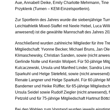
Aue, Annabell Deike, Emily Charlotte Mehrmann, Tine
Przyklenk (
Turnen – KEM-Einzelsportlerin).
Zur Sportlerin des Jahres wurde die siebenjährige Tur
Leichtathletik Mixed-Staffel mit Neele Hebel, Luca Wil
anwesend) ist die gewählte Mannschaft des Jahres 20
Anschließend wurden zahlreiche Mitglieder für ihre Tr
Mitgliedschaft:
Yvonne Becker, Michael Bruns, Jan Ole 
Klimaschewsky, Christian Sanden, sowie (nicht anwe
Gerlinde Nolte und Kerstin Wolpert. Für 50-jährige Mit
Kulcaczewski, Ursula und Manfred Linder, Sandra Lin
Sparkuhl und Helge Stetefeld, sowie (nicht anwesend) 
Renate Langner und Helge Sparkuhl. Für 60-jährige Mi
Bandemer und Heike Rüffler, für 65-jährige Mitgliedsch
Ursula Seidel sowie Rudolf Ziegler (nicht anwesend), fü
Petzold und für 75-jährige Mitgliedschaft Hartmut Bött
Bei den Wahlen zum Vorstand wurden jeweils einstimm