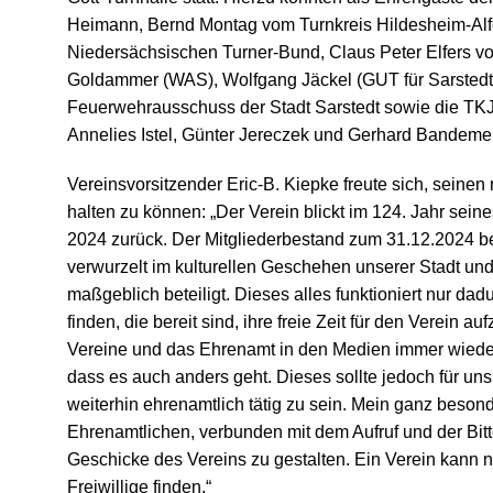
Heimann, Bernd Montag vom Turnkreis Hildesheim-Alfe
Niedersächsischen Turner-Bund, Claus Peter Elfers v
Goldammer (WAS), Wolfgang Jäckel (GUT für Sarstedt),
Feuerwehrausschuss der Stadt Sarstedt sowie die TKJ
Annelies Istel, Günter Jereczek und Gerhard Bandeme
Vereinsvorsitzender Eric-B. Kiepke freute sich, seine
halten zu können: „
Der Verein blickt im 124. Jahr sein
2024 zurück. Der Mitgliederbestand zum 31.12.2024 betr
verwurzelt im kulturellen Geschehen unserer Stadt und
maßgeblich beteiligt. Dieses alles funktioniert nur dad
finden, die bereit sind, ihre freie Zeit für den Verein 
Vereine und das Ehrenamt in den Medien immer wieder
dass es auch anders geht. Dieses sollte jedoch für uns
weiterhin ehrenamtlich tätig zu sein. Mein ganz besond
Ehrenamtlichen, verbunden mit dem Aufruf und der Bit
Geschicke des Vereins zu gestalten. Ein Verein kann n
Freiwillige finden.“