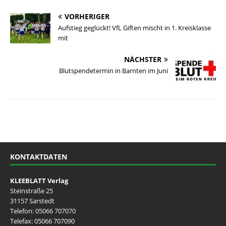
VORHERIGER
Aufstieg geglückt! VfL Giften mischt in 1. Kreisklasse
mit
NÄCHSTER
Blutspendetermin in Barnten im Juni
KONTAKTDATEN
KLEEBLATT Verlag
Steinstraße 25
31157 Sarstedt
Telefon:
05066 707070
Telefax: 05066 707090