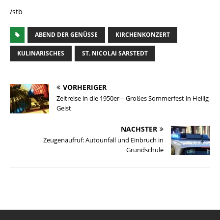
/stb
ABEND DER GENÜSSE
KIRCHENKONZERT
KULINARISCHES
ST. NICOLAI SARSTEDT
VORHERIGER
Zeitreise in die 1950er – Großes Sommerfest in Heilig
Geist
NÄCHSTER
Zeugenaufruf: Autounfall und Einbruch in
Grundschule