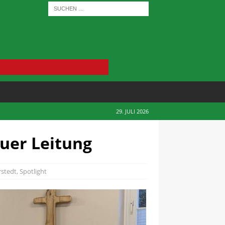
29. JULI 2026
euer Leitung
rstedt
,
Spotlight