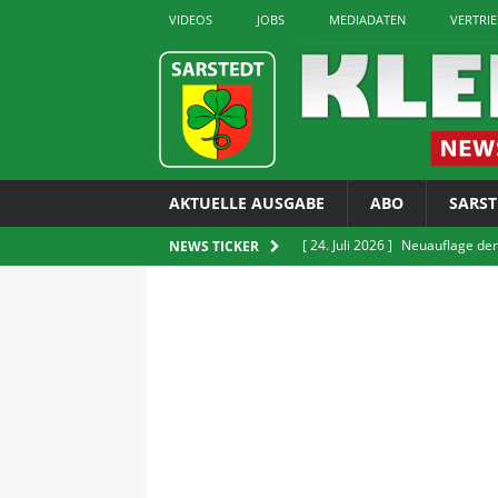
VIDEOS
JOBS
MEDIADATEN
VERTRI
AKTUELLE AUSGABE
ABO
SARST
[ 24. Juli 2026 ]
Neuauflage der
NEWS TICKER
erhältlich
LOKALES
[ 24. Juli 2026 ]
GUT Gruppe bit
[ 24. Juli 2026 ]
Verkauf von E-Z
LOKALES
[ 22. Juli 2026 ]
Sarstedter Ges
[ 24. Juli 2026 ]
Rettet die Quie