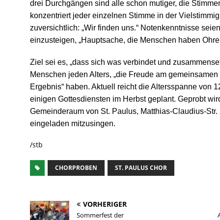
drei Durchgängen sind alle schon mutiger, die Stimmen
konzentriert jeder einzelnen Stimme in der Vielstimmigkei
zuversichtlich: „Wir finden uns.“ Notenkenntnisse seie
einzusteigen, „Hauptsache, die Menschen haben Ohre
Ziel sei es, „dass sich was verbindet und zusammense
Menschen jeden Alters, „die Freude am gemeinsamen
Ergebnis“ haben. Aktuell reicht die Altersspanne von 12 b
einigen Gottesdiensten im Herbst geplant. Geprobt wi
Gemeinderaum von St. Paulus, Matthias-Claudius-Str. 2
eingeladen mitzusingen.
/stb
CHORPROBEN
ST. PAULUS CHOR
VORHERIGER
Sommerfest der