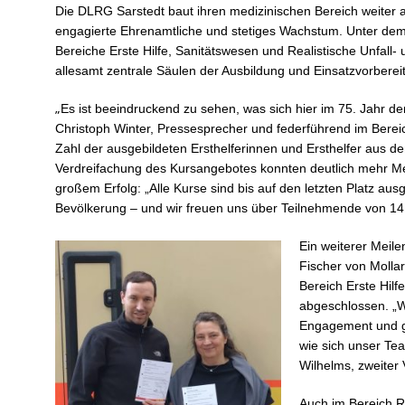
Die DLRG Sarstedt baut ihren medizinischen Bereich weiter 
engagierte Ehrenamtliche und stetiges Wachstum. Unter dem 
Bereiche Erste Hilfe, Sanitätswesen und Realistische Unfall
allesamt zentrale Säulen der Ausbildung und Einsatzvorberei
„
Es ist beeindruckend zu sehen, was sich hier im 75. Jahr der
Christoph Winter, Pressesprecher und federführend im Bereic
Zahl der ausgebildeten Ersthelferinnen und Ersthelfer aus d
Verdreifachung des Kursangebotes konnten deutlich mehr M
großem Erfolg: „Alle Kurse sind bis auf den letzten Platz au
Bevölkerung – und wir freuen uns über Teilnehmende von 14 b
Ein weiterer Meile
Fischer von Molla
Bereich Erste Hilf
abgeschlossen. „Wi
Engagement und gr
wie sich unser Tea
Wilhelms, zweiter
Auch im Bereich RU