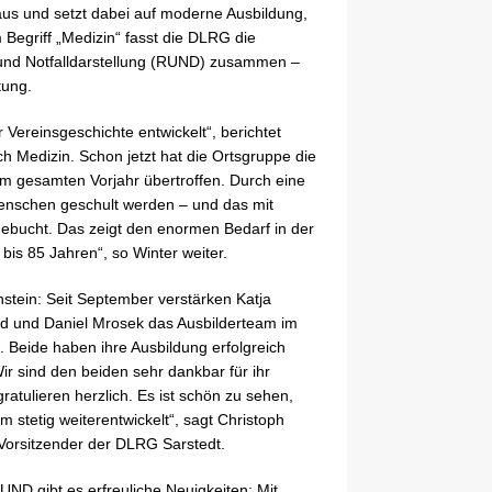
aus und setzt dabei auf moderne Ausbildung,
Begriff „Medizin“ fasst die DLRG die
- und Notfalldarstellung (RUND) zusammen –
tung.
 Vereinsgeschichte entwickelt“, berichtet
h Medizin. Schon jetzt hat die Ortsgruppe die
em gesamten Vorjahr übertroffen. Durch eine
enschen geschult werden – und das mit
sgebucht. Das zeigt den enormen Bedarf in der
is 85 Jahren“, so Winter weiter.
nstein: Seit September verstärken Katja
rd und Daniel Mrosek das Ausbilderteam im
e. Beide haben ihre Ausbildung erfolgreich
r sind den beiden sehr dankbar für ihr
atulieren herzlich. Es ist schön zu sehen,
m stetig weiterentwickelt“, sagt Christoph
 Vorsitzender der DLRG Sarstedt.
ND gibt es erfreuliche Neuigkeiten: Mit