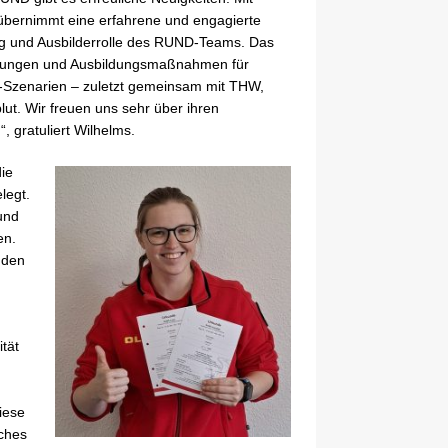
übernimmt eine erfahrene und engagierte
ung und Ausbilderrolle des RUND-Teams. Das
bungen und Ausbildungsmaßnahmen für
ll-Szenarien – zuletzt gemeinsam mit THW,
lut. Wir freuen uns sehr über ihren
 gratuliert Wilhelms.
die
legt.
und
en.
 den
tät
iese
aches