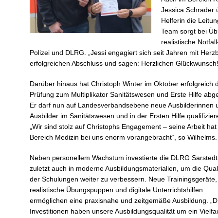
Jessica Schrader 
Helferin die Leit
Team sorgt bei Ü
realistische Notfa
Polizei und DLRG. „Jessi engagiert sich seit Jahren mit Herzb
erfolgreichen Abschluss und sagen: Herzlichen Glückwunsch!“,
Darüber hinaus hat Christoph Winter im Oktober erfolgreich 
Prüfung zum Multiplikator Sanitätswesen und Erste Hilfe abge
Er darf nun auf Landesverbandsebene neue Ausbilderinnen 
Ausbilder im Sanitätswesen und in der Ersten Hilfe qualifizier
„Wir sind stolz auf Christophs Engagement – seine Arbeit hat
Bereich Medizin bei uns enorm vorangebracht“, so Wilhelms.
Neben personellem Wachstum investierte die DLRG Sarstedt
zuletzt auch in moderne Ausbildungsmaterialien, um die Quali
der Schulungen weiter zu verbessern. Neue Trainingsgeräte,
realistische Übungspuppen und digitale Unterrichtshilfen
ermöglichen eine praxisnahe und zeitgemäße Ausbildung. „D
Investitionen haben unsere Ausbildungsqualität um ein Vielf