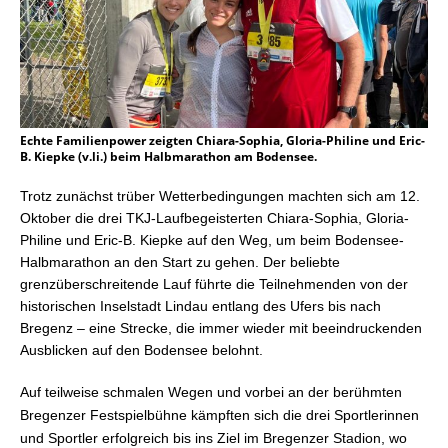
Echte Familienpower zeigten Chiara-Sophia, Gloria-Philine und Eric-
B. Kiepke (v.li.) beim Halbmarathon am Bodensee.
Trotz zunächst trüber Wetterbedingungen machten sich am 12.
Oktober die drei TKJ-Laufbegeisterten Chiara-Sophia, Gloria-
Philine und Eric-B. Kiepke auf den Weg, um beim Bodensee-
Halbmarathon an den Start zu gehen. Der beliebte
grenzüberschreitende Lauf führte die Teilnehmenden von der
historischen Inselstadt Lindau entlang des Ufers bis nach
Bregenz – eine Strecke, die immer wieder mit beeindruckenden
Ausblicken auf den Bodensee belohnt.
Auf teilweise schmalen Wegen und vorbei an der berühmten
Bregenzer Festspielbühne kämpften sich die drei Sportlerinnen
und Sportler erfolgreich bis ins Ziel im Bregenzer Stadion, wo