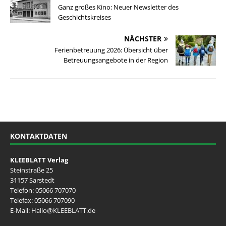
Ganz großes Kino: Neuer Newsletter des
Geschichtskreises
NÄCHSTER
Ferienbetreuung 2026: Übersicht über
Betreuungsangebote in der Region
KONTAKTDATEN
KLEEBLATT Verlag
Steinstraße 25
31157 Sarstedt
Telefon:
05066 707070
Telefax: 05066 707090
E-Mail:
Hallo@KLEEBLATT.de