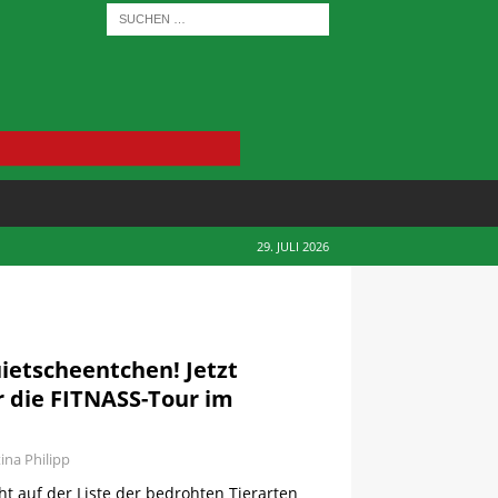
29. JULI 2026
uietscheentchen! Jetzt
 die FITNASS-Tour im
tina Philipp
ht auf der Liste der bedrohten Tierarten