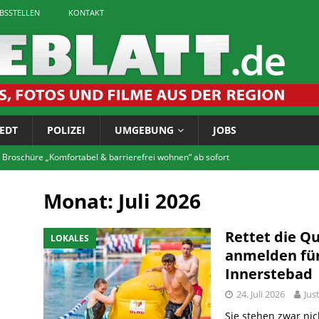
EBSSTELLEN
KONTAKT
EDT
POLIZEI
UMGEBUNG
JOBS
 Broschüre „Komfortabel & barrierefrei wohnen“ ab sofort
Monat:
Juli 2026
tet zum Bürgerforum via Telefon
LOKALES
igaretten: Landkreis führt Jugendschutzkontrollen durch
Rettet die Q
LOKALES
anmelden für
Innerstebad
chichtskreis: Rätsel um Vossenhaus gelöst
LOKALES
24. Juli 2026
Jus
tscheentchen! Jetzt anmelden für die FITNASS-Tour im Innerstebad
Sie stehen zwar nic