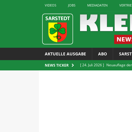
VIDEOS
JOBS
MEDIADATEN
VERTRI
AKTUELLE AUSGABE
ABO
SARST
[ 24. Juli 2026 ]
Neuauflage der
NEWS TICKER
erhältlich
LOKALES
[ 24. Juli 2026 ]
GUT Gruppe bit
[ 24. Juli 2026 ]
Verkauf von E-Z
LOKALES
[ 22. Juli 2026 ]
Sarstedter Ges
[ 24. Juli 2026 ]
Rettet die Quie