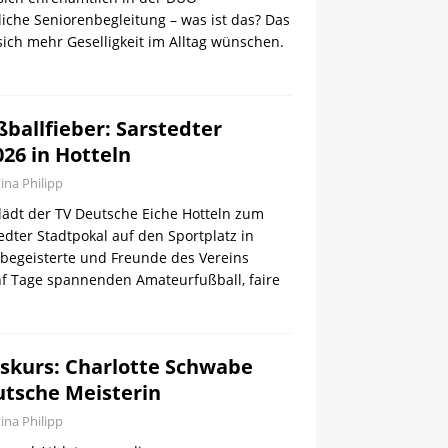
che Seniorenbegleitung – was ist das? Das
sich mehr Geselligkeit im Alltag wünschen.
ballfieber: Sarstedter
26 in Hotteln
tina Philipp
i lädt der TV Deutsche Eiche Hotteln zum
tedter Stadtpokal auf den Sportplatz in
lbegeisterte und Freunde des Vereins
nf Tage spannenden Amateurfußball, faire
gskurs: Charlotte Schwabe
tsche Meisterin
tina Philipp