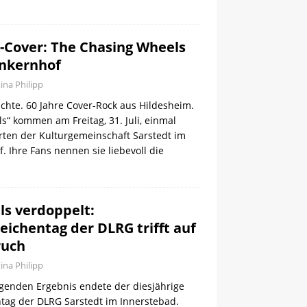
k-Cover: The Chasing Wheels
unkernhof
tina Philipp
chte. 60 Jahre Cover-Rock aus Hildesheim.
“ kommen am Freitag, 31. Juli, einmal
rten der Kulturgemeinschaft Sarstedt im
 Ihre Fans nennen sie liebevoll die
ls verdoppelt:
chentag der DLRG trifft auf
ruch
tina Philipp
genden Ergebnis endete der diesjährige
ag der DLRG Sarstedt im Innerstebad.