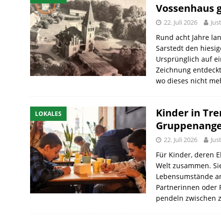
Vossenhaus g
22. Juli 2026
Jus
Rund acht Jahre la
Sarstedt den hiesig
Ursprünglich auf e
Zeichnung entdeckt
wo dieses nicht me
Kinder in Tr
LOKALES
Gruppenange
22. Juli 2026
Jus
Für Kinder, deren E
Welt zusammen. Si
Lebensumstände an
Partnerinnen oder 
pendeln zwischen 