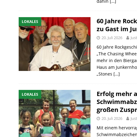
dahin
[…]
60 Jahre Roc
LOKALES
zu Gast im J
20. Juli 2026
Jus
60 Jahre Rockgeschi
„The Chasing Wheels
mehr in den Bierga
Haus am Junkernhof.
„Stones
[…]
Erfolg mehr a
LOKALES
Schwimmabzei
großen Zusp
20. Juli 2026
Jus
Mit einem hervorra
Schwimmabzeichent