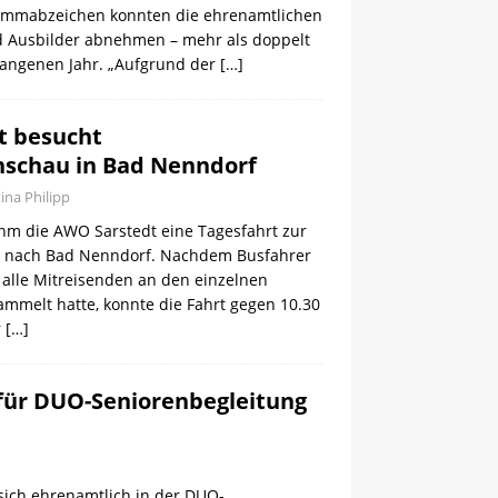
immabzeichen konnten die ehrenamtlichen
d Ausbilder abnehmen – mehr als doppelt
rgangenen Jahr. „Aufgrund der
[…]
t besucht
schau in Bad Nenndorf
tina Philipp
ahm die AWO Sarstedt eine Tagesfahrt zur
 nach Bad Nenndorf. Nachdem Busfahrer
alle Mitreisenden an den einzelnen
ammelt hatte, konnte die Fahrt gegen 10.30
r
[…]
e für DUO-Seniorenbegleitung
 sich ehrenamtlich in der DUO-