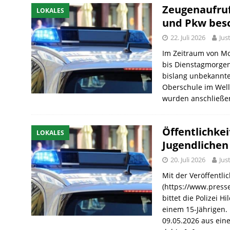
Zeugenaufruf
LOKALES
und Pkw bes
22. Juli 2026
Jus
Im Zeitraum von Mo
bis Dienstagmorgen
bislang unbekannte 
Oberschule im Well
wurden anschließ
Öffentlichke
LOKALES
Jugendlichen
20. Juli 2026
Jus
Mit der Veröffentli
(https://www.press
bittet die Polizei 
einem 15-Jährigen. 
09.05.2026 aus eine