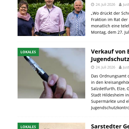
24. Juli 2026
Jus
„Wo drückt der Sch
Fraktion im Rat der
monatlich eine tel
Montag, dem 27. Jul
Verkauf von E
LOKALES
Jugendschutz
24. Juli 2026
Jus
Das Ordnungsamt de
in den kreisangehö
Salzdetfurth, Elze,
Stadt Hildesheim in
Supermärkte und el
Jugendschutzkontr
Sarstedter G
LOKALES