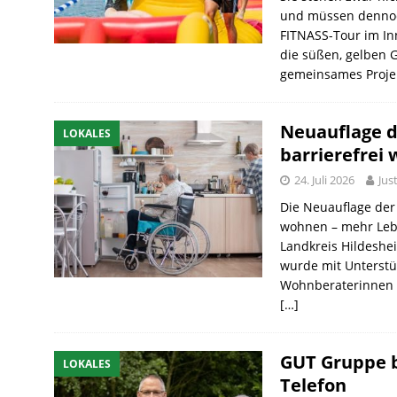
und müssen dennoc
FITNASS-Tour im In
die süßen, gelben 
gemeinsames Proje
Neuauflage d
LOKALES
barrierefrei 
24. Juli 2026
Jus
Die Neuauflage der
wohnen – mehr Lebe
Landkreis Hildeshei
wurde mit Unterstü
Wohnberaterinnen u
[…]
GUT Gruppe b
LOKALES
Telefon