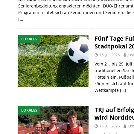
Seniorenbegleitung engagieren möchten. DUO-Ehrenamtli
Programm richtet sich an Seniorinnen und Senioren, die 
[…]
Fünf Tage Fuß
LOKALES
Stadtpokal 20
15. Juli 2026
Jus
Vom 21. bis 25. Jul
traditionellen Sars
Hotteln ein. Fußbal
können sich auf fü
Wettkämpfe
[…]
TKJ auf Erfol
LOKALES
wird Norddeu
15. Juli 2026
Jus