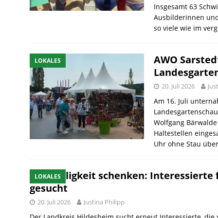
Insgesamt 63 Schw
Ausbilderinnen un
so viele wie im ve
AWO Sarsted
LOKALES
Landesgarten
20. Juli 2026
Jus
Am 16. Juli untern
Landesgartenschau
Wolfgang Bärwalde 
Haltestellen einges
Uhr ohne Stau übe
Geselligkeit schenken: Interessiert
LOKALES
gesucht
20. Juli 2026
Justina Philipp
Der Landkreis Hildesheim sucht erneut Interessierte, die