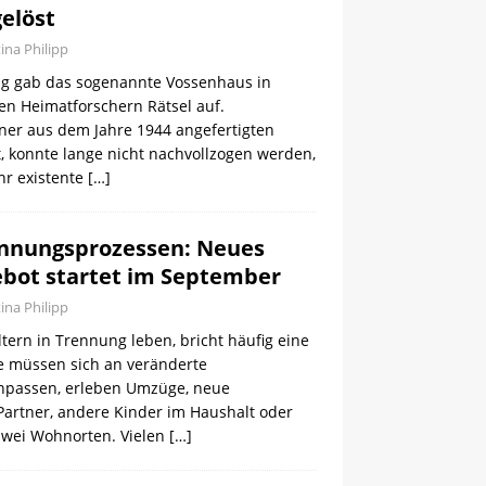
elöst
tina Philipp
ng gab das sogenannte Vossenhaus in
en Heimatforschern Rätsel auf.
iner aus dem Jahre 1944 angefertigten
, konnte lange nicht nachvollzogen werden,
hr existente
[…]
ennungsprozessen: Neues
bot startet im September
tina Philipp
ltern in Trennung leben, bricht häufig eine
e müssen sich an veränderte
passen, erleben Umzüge, neue
Partner, andere Kinder im Haushalt oder
zwei Wohnorten. Vielen
[…]