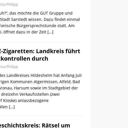
tina Philipp
uh?“, das möchte die GUT Gruppe und
 Stadt Sarstedt wissen. Dazu findet einmal
efonische Bürgersprechstunde statt. Am
i, öffnet dazu in der Zeit
[…]
-Zigaretten: Landkreis führt
kontrollen durch
tina Philipp
s Landkreises Hildesheim hat Anfang Juli
rigen Kommunen Algermissen, Alfeld, Bad
 Gronau, Harsum sowie im Stadtgebiet der
 dreizehn Verkaufsstellen (zwei
f Kioske) anlassbezogene
ollen
[…]
eschichtskreis: Rätsel um