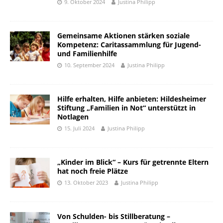
9. Oktober 2024
Justina Philipp
Gemeinsame Aktionen stärken soziale
Kompetenz: Caritassammlung für Jugend-
und Familienhilfe
10. September 2024
Justina Philipp
Hilfe erhalten, Hilfe anbieten: Hildesheimer
Stiftung „Familien in Not“ unterstützt in
Notlagen
15. Juli 2024
Justina Philipp
„Kinder im Blick“ – Kurs für getrennte Eltern
hat noch freie Plätze
13. Oktober 2023
Justina Philipp
Von Schulden- bis Stillberatung –