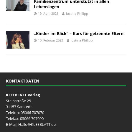
Familienzentrum unterstützt in allen
Lebenslagen
19. April 2023
Justina Philipp
„Kinder im Blick“ – Kurs für getrennte Eltern
10. Februar 2023
Justina Philipp
KONTAKTDATEN
KLEEBLATT Verlag
Steinstraße 25
31157 Sarstedt
Telefon:
05066 707070
Telefax: 05066 707090
E-Mail:
Hallo@KLEEBLATT.de