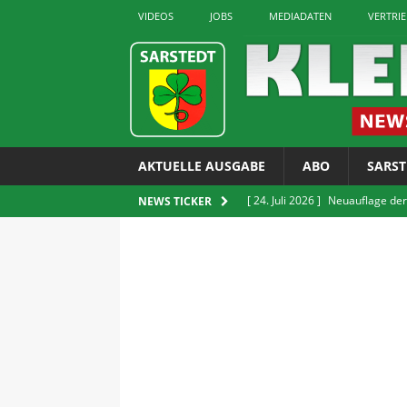
VIDEOS
JOBS
MEDIADATEN
VERTRI
AKTUELLE AUSGABE
ABO
SARST
[ 24. Juli 2026 ]
Neuauflage der
NEWS TICKER
erhältlich
LOKALES
[ 24. Juli 2026 ]
GUT Gruppe bit
[ 24. Juli 2026 ]
Verkauf von E-Z
LOKALES
[ 22. Juli 2026 ]
Sarstedter Ges
[ 24. Juli 2026 ]
Rettet die Quie