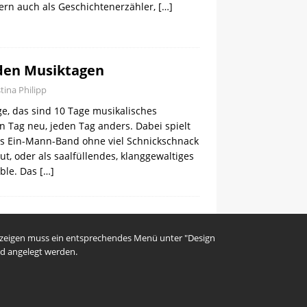
dern auch als Geschichtenerzähler,
[…]
 den Musiktagen
stina Philipp
e, das sind 10 Tage musikalisches
 Tag neu, jeden Tag anders. Dabei spielt
als Ein-Mann-Band ohne viel Schnickschnack
ut, oder als saalfüllendes, klanggewaltiges
ble. Das
[…]
uzeigen muss ein entsprechendes Menü unter "Design
d angelegt werden.