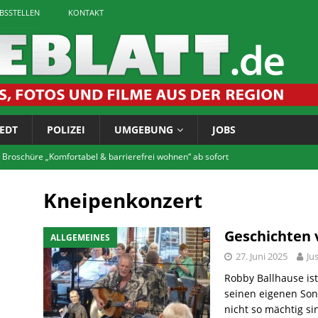
EBSSTELLEN
KONTAKT
EDT
POLIZEI
UMGEBUNG
JOBS
 Broschüre „Komfortabel & barrierefrei wohnen“ ab sofort
Kneipenkonzert
tet zum Bürgerforum via Telefon
LOKALES
igaretten: Landkreis führt Jugendschutzkontrollen durch
Geschichten 
ALLGEMEINES
27. Juni 2025
Ju
chichtskreis: Rätsel um Vossenhaus gelöst
LOKALES
Robby Ballhause ist
seinen eigenen Song
tscheentchen! Jetzt anmelden für die FITNASS-Tour im Innerstebad
nicht so mächtig s