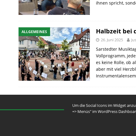
ihnen spricht, son
Halbzeit bei
ALLGEMEINES
26. Juni 2025
Ju
Sarstedter Musiktag
Vollprogramm, jeden
es keine Rolle, ob 
aber mit viel Herzbl
Instrumentalensem
Um die Social Icons im Widget anz
=> Menüs" im WordPress Dashboar