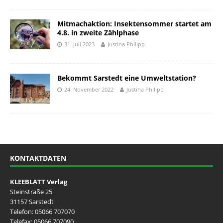
Mitmachaktion: Insektensommer startet am
4.8. in zweite Zählphase
31. Juli 2023
Justina Philipp
Bekommt Sarstedt eine Umweltstation?
24. November 2022
Justina Philipp
KONTAKTDATEN
KLEEBLATT Verlag
Steinstraße 25
31157 Sarstedt
Telefon:
05066 707070
Telefax: 05066 707090