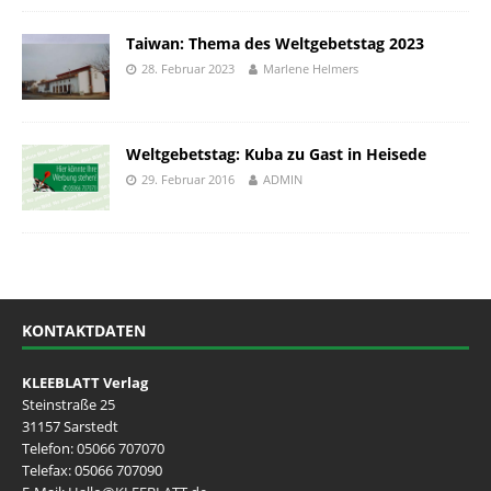
Taiwan: Thema des Weltgebetstag 2023
28. Februar 2023
Marlene Helmers
Weltgebetstag: Kuba zu Gast in Heisede
29. Februar 2016
ADMIN
KONTAKTDATEN
KLEEBLATT Verlag
Steinstraße 25
31157 Sarstedt
Telefon:
05066 707070
Telefax: 05066 707090