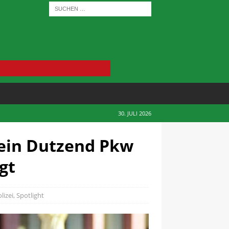
30. JULI 2026
 ein Dutzend Pkw
gt
lizei
,
Spotlight