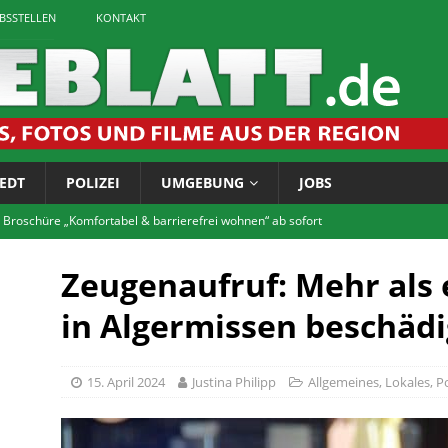
EBSSTELLEN
KONTAKT
EDT
POLIZEI
UMGEBUNG
JOBS
 Broschüre „Komfortabel & barrierefrei wohnen“ ab sofort
Zeugenaufruf: Mehr als
tet zum Bürgerforum via Telefon
LOKALES
in Algermissen beschädi
igaretten: Landkreis führt Jugendschutzkontrollen durch
15. April 2024
Justina Philipp
Allgemeines
,
Lokales
,
Po
chichtskreis: Rätsel um Vossenhaus gelöst
LOKALES
tscheentchen! Jetzt anmelden für die FITNASS-Tour im Innerstebad