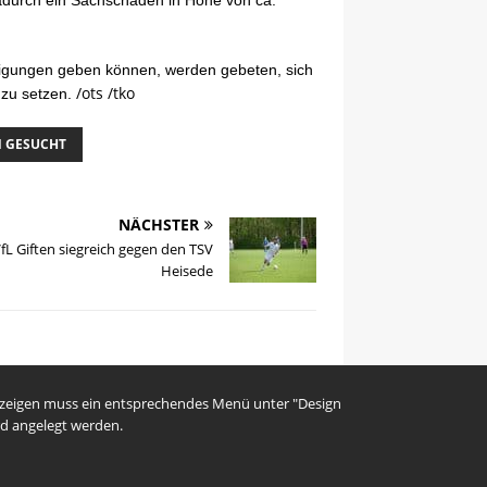
durch ein Sachschaden in Höhe von ca.
igungen geben können, werden gebeten, sich
/ots /tko
 zu setzen.
 GESUCHT
NÄCHSTER
fL Giften siegreich gegen den TSV
Heisede
uzeigen muss ein entsprechendes Menü unter "Design
d angelegt werden.