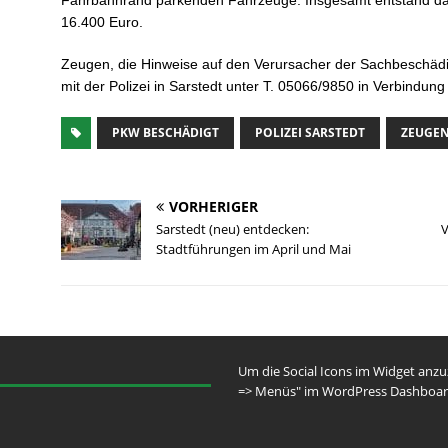
Fahrbahnrand parkenden Fahrzeuge. Insgesamt entstand da
16.400 Euro.
Zeugen, die Hinweise auf den Verursacher der Sachbeschäd
mit der Polizei in Sarstedt unter T. 05066/9850 in Verbindung
PKW BESCHÄDIGT
POLIZEI SARSTEDT
ZEUGEN
VORHERIGER
Sarstedt (neu) entdecken:
V
Stadtführungen im April und Mai
Um die Social Icons im Widget anz
=> Menüs" im WordPress Dashboar