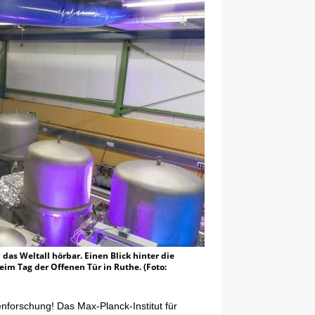
as Weltall hörbar. Einen Blick hinter die
im Tag der Offenen Tür in Ruthe. (Foto:
enforschung! Das Max-Planck-Institut für