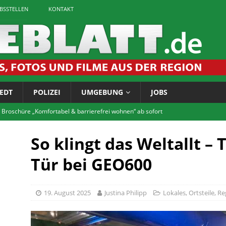
EBSSTELLEN
KONTAKT
EDT
POLIZEI
UMGEBUNG
JOBS
 Broschüre „Komfortabel & barrierefrei wohnen“ ab sofort
So klingt das Weltallt –
tet zum Bürgerforum via Telefon
LOKALES
Tür bei GEO600
igaretten: Landkreis führt Jugendschutzkontrollen durch
19. August 2025
Justina Philipp
Lokales
,
Ortsteile
,
Re
chichtskreis: Rätsel um Vossenhaus gelöst
LOKALES
tscheentchen! Jetzt anmelden für die FITNASS-Tour im Innerstebad