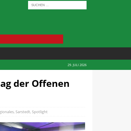
29. JULI 2026
 Tag der Offenen
gionales
,
Sarstedt
,
Spotlight