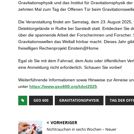
Gravitationsphysik und das Institut für Gravitationsphysik de
zehnten Mal zum Tag der Offenen Tür beim Gravitationswell
Die Veranstaltung findet am Samstag, dem 23. August 2025,
Detektorgelände in Ruthe bei Sarstedt statt. Entdecken Sie 
über die spannende Arbeit der Forscherinnen und Forscher. Si
Gravitationswellen das Weltall hörbar macht. Dieses Jahr gib
freiwilligen Rechenprojekt Einstein@Home.
Egal ob Sie mit dem Fahrrad, dem Auto oder öffentlichen Verkeh
eine Anmeldung nicht erforderlich. Schauen Sie vorbei!
Weiterführende Informationen sowie Hinweise zur Anreise und
unter
https://www.geo600.org/tdot2025
.
GEO 600
GRAVITATIONSPHYSIK
TAG DER OFF
VORHERIGER
Nichtrauchen in sechs Wochen – Neuer