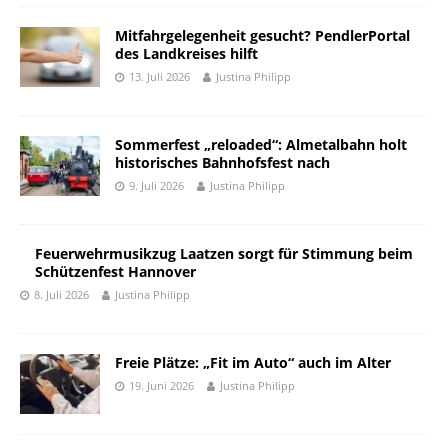
Mitfahrgelegenheit gesucht? PendlerPortal
des Landkreises hilft
13. Juli 2026
Justina Philipp
Sommerfest „reloaded“: Almetalbahn holt
historisches Bahnhofsfest nach
9. Juli 2026
Justina Philipp
Feuerwehrmusikzug Laatzen sorgt für Stimmung beim
Schützenfest Hannover
8. Juli 2026
Justina Philipp
Freie Plätze: „Fit im Auto“ auch im Alter
19. Juni 2026
Justina Philipp