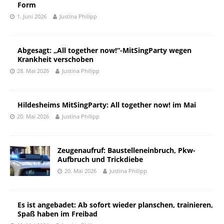
Form
1. Juni 2026
Justina Philipp
Abgesagt: „All together now!“-MitSingParty wegen
Krankheit verschoben
28. Mai 2026
Justina Philipp
Hildesheims MitSingParty: All together now! im Mai
20. Mai 2026
Justina Philipp
Zeugenaufruf: Baustelleneinbruch, Pkw-
Aufbruch und Trickdiebe
20. Mai 2026
Justina Philipp
Es ist angebadet: Ab sofort wieder planschen, trainieren,
Spaß haben im Freibad