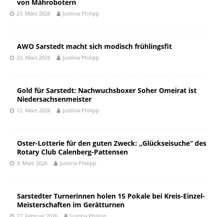
von Mährobotern
23. März 2026
Justina Philipp
AWO Sarstedt macht sich modisch frühlingsfit
23. März 2026
Justina Philipp
Gold für Sarstedt: Nachwuchsboxer Soher Omeirat ist
Niedersachsenmeister
12. März 2026
Justina Philipp
Oster-Lotterie für den guten Zweck: „Glückseisuche“ des
Rotary Club Calenberg-Pattensen
3. März 2026
Justina Philipp
Sarstedter Turnerinnen holen 15 Pokale bei Kreis-Einzel-
Meisterschaften im Gerätturnen
27. Februar 2026
Justina Philipp