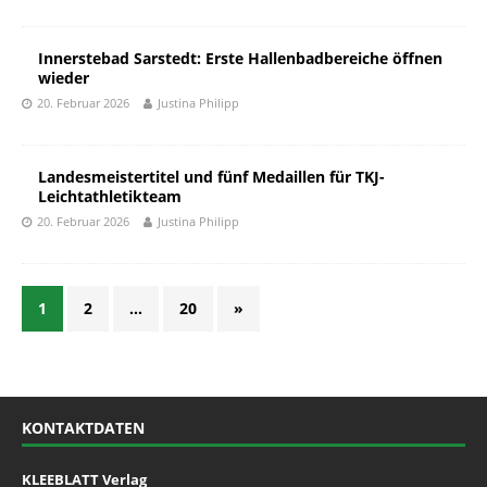
Innerstebad Sarstedt: Erste Hallenbadbereiche öffnen
wieder
20. Februar 2026
Justina Philipp
Landesmeistertitel und fünf Medaillen für TKJ-
Leichtathletikteam
20. Februar 2026
Justina Philipp
1
2
…
20
»
KONTAKTDATEN
KLEEBLATT Verlag