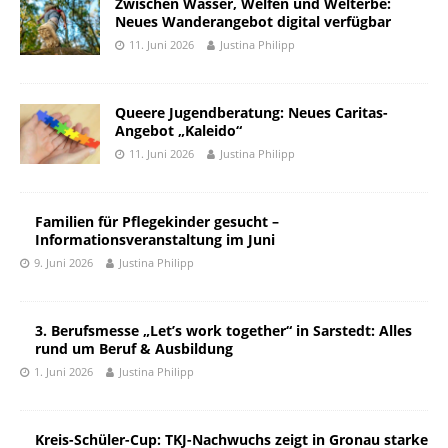
Zwischen Wasser, Welfen und Welterbe:
Neues Wanderangebot digital verfügbar
11. Juni 2026
Justina Philipp
Queere Jugendberatung: Neues Caritas-
Angebot „Kaleido“
11. Juni 2026
Justina Philipp
Familien für Pflegekinder gesucht –
Informationsveranstaltung im Juni
9. Juni 2026
Justina Philipp
3. Berufsmesse „Let’s work together“ in Sarstedt: Alles
rund um Beruf & Ausbildung
1. Juni 2026
Justina Philipp
Kreis-Schüler-Cup: TKJ-Nachwuchs zeigt in Gronau starke