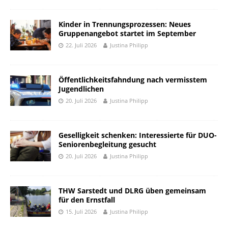
Kinder in Trennungsprozessen: Neues
Gruppenangebot startet im September
22. Juli 2026
Justina Philipp
Öffentlichkeitsfahndung nach vermisstem
Jugendlichen
20. Juli 2026
Justina Philipp
Geselligkeit schenken: Interessierte für DUO-
Seniorenbegleitung gesucht
20. Juli 2026
Justina Philipp
THW Sarstedt und DLRG üben gemeinsam
für den Ernstfall
15. Juli 2026
Justina Philipp