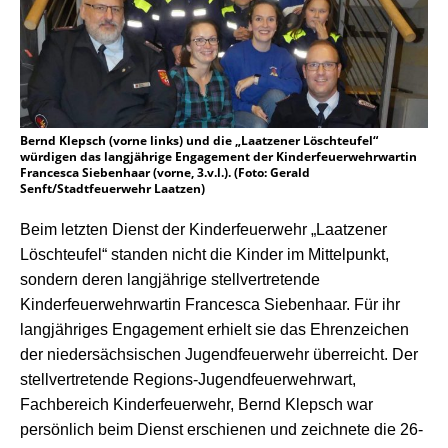
Bernd Klepsch (vorne links) und die „Laatzener Löschteufel“
würdigen das langjährige Engagement der Kinderfeuerwehrwartin
Francesca Siebenhaar (vorne, 3.v.l.). (Foto: Gerald
Senft/Stadtfeuerwehr Laatzen)
Beim letzten Dienst der Kinderfeuerwehr „Laatzener
L
ö
schteufel“ standen nicht die Kinder im Mittelpunkt,
sondern
deren langjä
hrige stellvertretende
Kinderfeuerwehrwartin Francesca Siebenhaar. F
ü
r ihr
langj
ä
hriges Engagement erhielt
sie das Ehrenzeichen
der nieders
ä
chsischen Jugendfeuerwehr
ü
berreicht.
Der
stellvertretende Regions-Jugendfeuerwehrwart,
Fachbereich Kinderfeuerwehr, Bernd Klepsch war
pers
ö
nlich beim Dienst erschienen und zeichnete die 26-