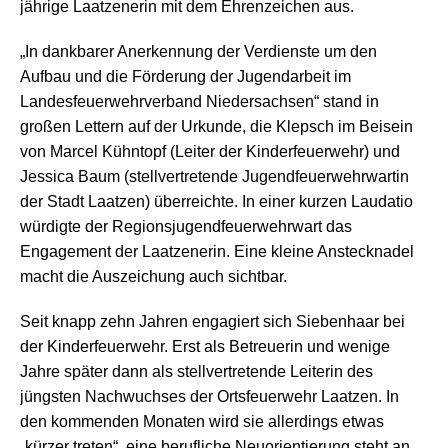
j
ä
hrige Laatzenerin mit dem Ehrenzeichen aus.
„In dankbarer Anerkennung der Verdienste um den
Aufbau und die F
ö
rderung der Jugendarbeit im
Landesfeuerwehrverband Niedersachsen“ stand in
gro
ßen Lettern auf der Urkunde, die Klepsch im Beisein
von Marcel K
ü
hntopf (Leiter der Kinderfeuerwehr) und
Jessica Baum (stellvertretende Jugendfeuerwehrwartin
der Stadt Laatzen)
ü
berreichte. In einer kurzen Laudatio
w
ü
rdigte der Regionsjugendfeuerwehrwart das
Engagement der Laatzenerin. Eine kleine Anstecknadel
macht die Auszeichung auch sichtbar.
Seit knapp zehn Jahren engagiert sich Siebenhaar bei
der Kinderfeuerwehr. Erst als Betreuerin und wenige
Jahre sp
äter
dann als stellvertretende Leiterin des
j
ü
ngsten Nachwuchses der Ortsfeuerwehr Laatzen. In
den kommenden Monaten wird sie allerdings etwas
„k
ü
rzer treten“, eine berufliche Neuorientierung steht an.