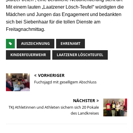
Mit einem lauten „Laatzener L
ö
sch-Teufel“
wü
rdigten die
M
ä
dchen und Jungen das Engagement und bedankten
sich bei Siebenhaar f
ü
r die tollen Dienste am
Freitagnachmittag.
AUSZEICHNUNG
EHRENAMT
KINDERFEUERWEHR
LAATZENER LÖSCHTEUFEL
VORHERIGER
Fuchsjagd mit geselligem Abschluss
NÄCHSTER
TKJ Athletinnen und Athleten sichern sich 20 Pokale
des Landkreises