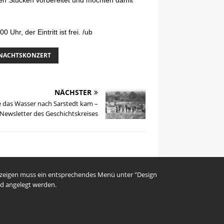
hen Stücken vorbereitet und möchten damit
r, der Eintritt ist frei. /
ub
NACHTSKONZERT
NÄCHSTER
 das Wasser nach Sarstedt kam –
Newsletter des Geschichtskreises
uzeigen muss ein entsprechendes Menü unter "Design
d angelegt werden.