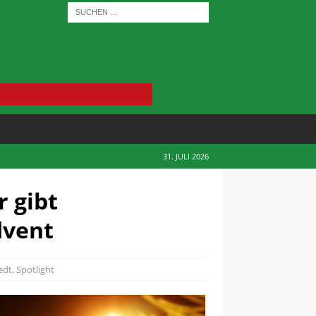
31. JULI 2026
r gibt
dvent
edt
,
Spotlight