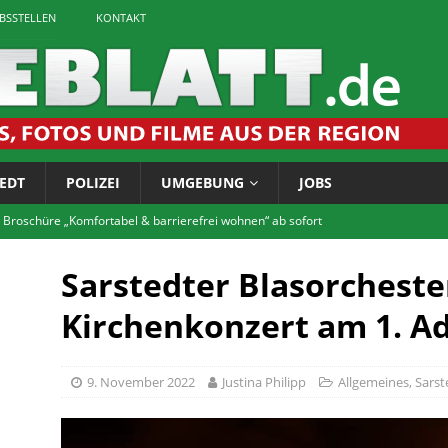
EBSSTELLEN
KONTAKT
EDT
POLIZEI
UMGEBUNG
JOBS
 Broschüre „Komfortabel & barrierefrei wohnen“ ab sofort
Sarstedter Blasorcheste
tet zum Bürgerforum via Telefon
LOKALES
Kirchenkonzert am 1. A
igaretten: Landkreis führt Jugendschutzkontrollen durch
9. November 2022
Justina Philipp
Allgemeines
,
Sarst
chichtskreis: Rätsel um Vossenhaus gelöst
LOKALES
tscheentchen! Jetzt anmelden für die FITNASS-Tour im Innerstebad