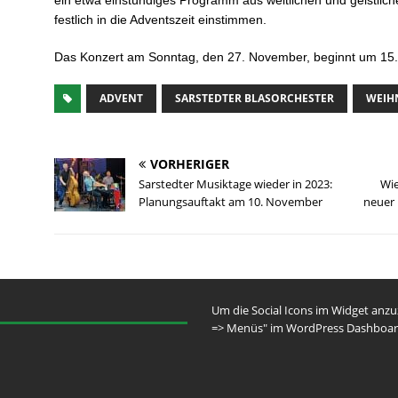
ein etwa einstündiges Programm aus weltlichen und geistlic
festlich in die Adventszeit einstimmen.
Das Konzert am Sonntag, den 27. November, beginnt um 15.00 Uh
ADVENT
SARSTEDTER BLASORCHESTER
WEIH
VORHERIGER
Sarstedter Musiktage wieder in 2023:
Wie
Planungsauftakt am 10. November
neuer 
Um die Social Icons im Widget anz
=> Menüs" im WordPress Dashboar