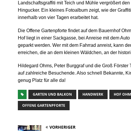
Landschaftsgraffiti mit Teich und Mühle vergrößert den 
Hingucker. Ein kleines Fotoa
lbum zeigt, wie der Graffi
innerhalb von vier Tagen erarbeitet hat.
Die Offene Gartenpforte findet auf dem Bauernhof Ohms 
Hof liegt in einer Sackgasse, bei Anreise mit dem Auto 
geparkt werden. Wer mit dem Fahrrad anreist, kann de
erreichen, die an d
em kleinen Wäldchen, an der histori
Hildegard Ohms, Peter Burggraf und die Groß Förster Tr
auf zahlreiche Besuchende. Also schnell Bekannte, K
genug Platz für alle da!
GARTEN UND BALKON
HANDWERK
HOF OHMS
OFFENE GARTENPFORTE
VORHERIGER