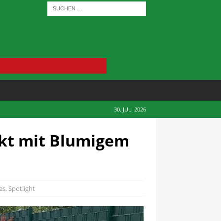
30. JULI 2026
ckt mit Blumigem
es
,
Spotlight