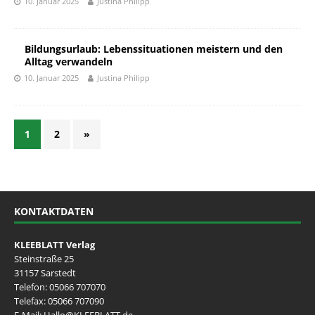
10. Januar 2025
Justina Philipp
Bildungsurlaub: Lebenssituationen meistern und den
Alltag verwandeln
10. Januar 2025
Justina Philipp
1
2
»
KONTAKTDATEN
KLEEBLATT Verlag
Steinstraße 25
31157 Sarstedt
Telefon:
05066 707070
Telefax: 05066 707090
E-Mail:
Hallo@KLEEBLATT.de