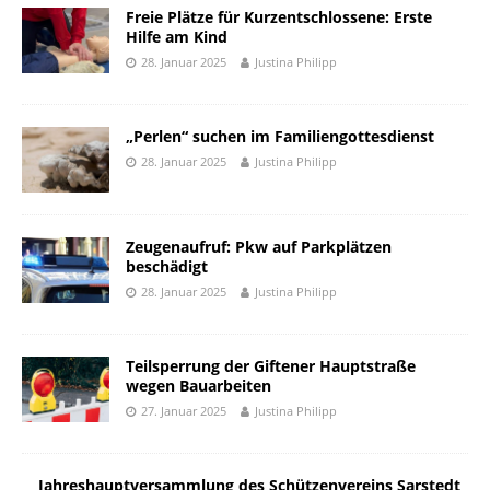
Freie Plätze für Kurzentschlossene: Erste
Hilfe am Kind
28. Januar 2025
Justina Philipp
„Perlen“ suchen im Familiengottesdienst
28. Januar 2025
Justina Philipp
Zeugenaufruf: Pkw auf Parkplätzen
beschädigt
28. Januar 2025
Justina Philipp
Teilsperrung der Giftener Hauptstraße
wegen Bauarbeiten
27. Januar 2025
Justina Philipp
Jahreshauptversammlung des Schützenvereins Sarstedt