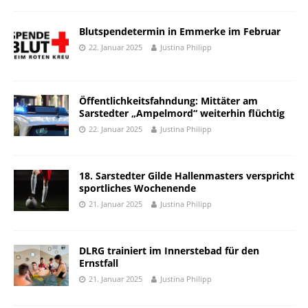
Blutspendetermin in Emmerke im Februar
22. Januar 2025
Justina Philipp
Öffentlichkeitsfahndung: Mittäter am
Sarstedter „Ampelmord“ weiterhin flüchtig
22. Januar 2025
Justina Philipp
18. Sarstedter Gilde Hallenmasters verspricht
sportliches Wochenende
21. Januar 2025
Justina Philipp
DLRG trainiert im Innerstebad für den
Ernstfall
21. Januar 2025
Justina Philipp