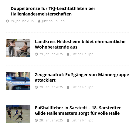
Doppelbronze für TKJ-Leichtathleten bei
Hallenlandesmeisterschaften
29. Januar 2025
Justina Philipp
Landkreis Hildesheim bildet ehrenamtliche
Wohnberatende aus
29. Januar 2025
Justina Philipp
Zeugenaufruf: Fußgänger von Männergruppe
attackiert
29. Januar 2025
Justina Philipp
Fußballfieber in Sarstedt – 18. Sarstedter
Gilde Hallenmasters sorgt für volle Halle
28. Januar 2025
Justina Philipp