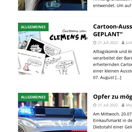
entwendet. Um auf
Cartoon-Aus
ALLGEMEINES
GEPLANT“
21. Juli 2022
Jus
Alltagskomik und k
verarbeitet der Ba
erheiternden Cartoo
einer kleinen Auss
07. August
[…]
Opfer zu mög
ALLGEMEINES
21. Juli 2022
Mar
Am Mittwoch, 20.07
Einkaufsmarkt in de
Diebstahl einer Ge