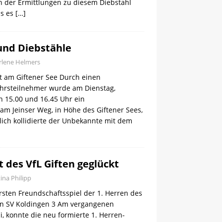
 der Ermittlungen zu diesem Diebstahl
ss es
[…]
 und Diebstähle
lene Helmers
ht am Giftener See Durch einen
hrsteilnehmer wurde am Dienstag,
n 15.00 und 16.45 Uhr ein
m Jeinser Weg, in Höhe des Giftener Sees,
lich kollidierte der Unbekannte mit dem
 des VfL Giften geglückt
tina Philipp
rsten Freundschaftsspiel der 1. Herren des
en SV Koldingen 3 Am vergangenen
li, konnte die neu formierte 1. Herren-