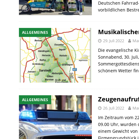
Deutschen Fahrrad-
vorbildlichen Best
Musikalisch
ALLGEMEINES
29. Juli 2022
Mar
Die evangelische Ki
Sonnabend, 30. Jul
Sommergottesdienst 
schönem Wetter fin
Zeugenaufruf
ALLGEMEINES
26. Juli 2022
Mar
Im Zeitraum vom 22.
09.00 Uhr, wurden 
einem Gewicht von 
Firmengrundstück i