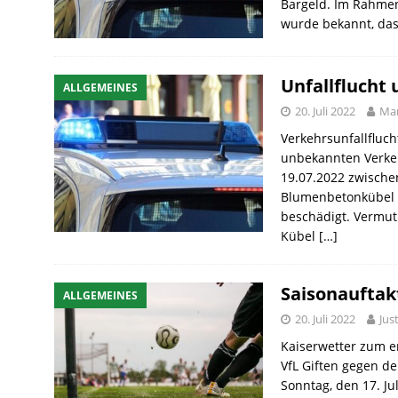
Bargeld. Im Rahmen
wurde bekannt, da
Unfallflucht
ALLGEMEINES
20. Juli 2022
Mar
Verkehrsunfallfluc
unbekannten Verke
19.07.2022 zwische
Blumenbetonkübel a
beschädigt. Vermut
Kübel
[…]
Saisonauftakt
ALLGEMEINES
20. Juli 2022
Jus
Kaiserwetter zum e
VfL Giften gegen d
Sonntag, den 17. Ju