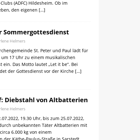
Clubs (ADFC) Hildesheim. Ob im
reben, den eigenen
[…]
er Sommergottesdienst
lene Helmers
rchengemeinde St. Peter und Paul lädt für
i, um 17 Uhr zu einem musikalischen
ein. Das Motto lautet „Let it be“. Bei
det der Gottesdienst vor der Kirche
[…]
: Diebstahl von Altbatterien
lene Helmers
07.2022, 19.30 Uhr, bis zum 25.07.2022,
durch unbekannten Täter Altbatterien mit
circa 6.000 kg von einem
n der Käthe-Paulus-Straße in Sarstedt