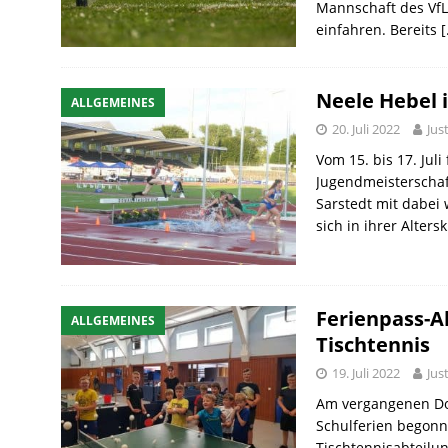
Mannschaft des VfL
einfahren. Bereits
[
Neele Hebel 
ALLGEMEINES
20. Juli 2022
Jus
Vom 15. bis 17. Jul
Jugendmeisterschaf
Sarstedt mit dabei 
sich in ihrer Alter
Ferienpass-A
ALLGEMEINES
Tischtennis
19. Juli 2022
Jus
Am vergangenen Don
Schulferien begonn
Tischtennisabteilu