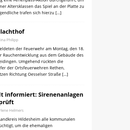
er Altersklassen das Spiel an der Platte zu
gendliche trafen sich hierzu
[…]
lachthof
tina Philipp
eldeten der Feuerwehr am Montag, den 18.
Uhr Rauchentwicklung aus dem Gebäude des
leidingen. Umgehend rückten die
fer der Ortsfeuerwehren Rethen,
tzen Richtung Oesselser Straße
[…]
dt informiert: Sirenenanlagen
prüft
lene Helmers
Landkreis Hildesheim alle kommunalen
üchtigt, um die ehemaligen