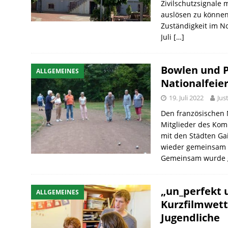
Zivilschutzsignale
auslösen zu können
Zuständigkeit im No
Juli
[…]
Bowlen und P
ALLGEMEINES
Nationalfeie
19. Juli 2022
Jus
Den französischen N
Mitglieder des Komi
mit den Städten Ga
wieder gemeinsam m
Gemeinsam wurde g
„un_perfekt
ALLGEMEINES
Kurzfilmwett
Jugendliche