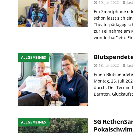
19. Juli 2022
Jus
Ein Smartphone ode
schon lässt sich ei
Theaterpädagogisch
zur Teilnahme am 
wunderbar“ ein. Ei
Blutspendete
ALLGEMEINES
18. Juli 2022
Jus
Einen Blutspendete
Montag, 25. Juli 202
durch. Der Termin 
Barnten, Glückaufs
SG RethenSar
ALLGEMEINES
Pokalschwim