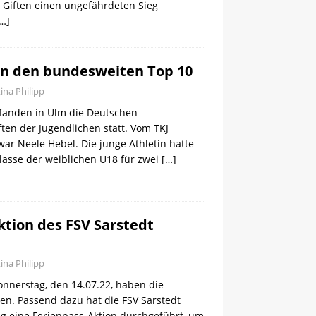
 Giften einen ungefährdeten Sieg
…]
in den bundesweiten Top 10
tina Philipp
i fanden in Ulm die Deutschen
ten der Jugendlichen statt. Vom TKJ
war Neele Hebel. Die junge Athletin hatte
sklasse der weiblichen U18 für zwei
[…]
ktion des FSV Sarstedt
tina Philipp
nerstag, den 14.07.22, haben die
en. Passend dazu hat die FSV Sarstedt
ng eine Ferienpass-Aktion durchgeführt, um