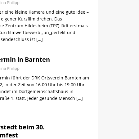
tina Philipp
r eine kleine Kamera und eine gute Idee –
n eigener Kurzfilm drehen. Das
e Zentrum Hildesheim (TPZ) lädt erstmals
Kurzfilmwettbewerb „un_perfekt und
nsendeschluss ist
[…]
rmin in Barnten
tina Philipp
rmin führt der DRK Ortsverein Barnten am
2, in der Zeit von 16.00 Uhr bis 19.00 Uhr
findet im Dorfgemeinschaftshaus in
traße 1, statt. Jeder gesunde Mensch
[…]
stedt beim 30.
mfest