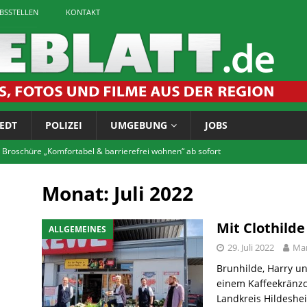
EBSSTELLEN
KONTAKT
EDT
POLIZEI
UMGEBUNG
JOBS
 Broschüre „Komfortabel & barrierefrei wohnen“ ab sofort
Monat:
Juli 2022
tet zum Bürgerforum via Telefon
LOKALES
igaretten: Landkreis führt Jugendschutzkontrollen durch
Mit Clothild
ALLGEMEINES
29. Juli 2022
Mar
chichtskreis: Rätsel um Vossenhaus gelöst
LOKALES
Brunhilde, Harry u
einem Kaffeekränzch
tscheentchen! Jetzt anmelden für die FITNASS-Tour im Innerstebad
Landkreis Hildeshe