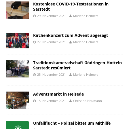
Kostenlose COVID-19-Teststationen in
Sarstedt
29. November 2021
Marlene Helmers
Kirchenkonzert zum Advent abgesagt
27. November 2021
Marlene Helmers
Traditionskameradschaft Gödringen-Hotteln-
Sarstedt resümiert
25. November 2021
Marlene Helmers
Adventsmarkt in Heisede
15. November 2021
Christina Neumann
Unfallflucht – Polizei bittet um Mithilfe