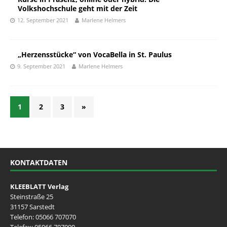
Volkshochschule geht mit der Zeit
12. September 2021
Marlene Helmers
„Herzensstücke“ von VocaBella in St. Paulus
9. September 2021
Marlene Helmers
1
2
3
»
KONTAKTDATEN
KLEEBLATT Verlag
Steinstraße 25
31157 Sarstedt
Telefon:
05066 707070