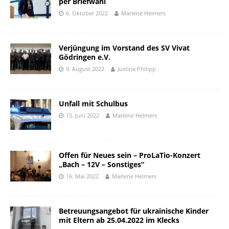
per Briefwahl
6. Oktober 2022
Marlene Helmers
Verjüngung im Vorstand des SV Vivat
Gödringen e.V.
9. August 2022
Justina Philipp
Unfall mit Schulbus
15. Juni 2022
Marlene Helmers
Offen für Neues sein – ProLaTio-Konzert
„Bach – 12V – Sonstiges“
16. Mai 2022
Marlene Helmers
Betreuungsangebot für ukrainische Kinder
mit Eltern ab 25.04.2022 im Klecks