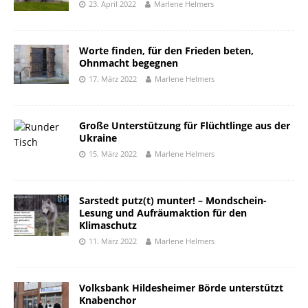
23. April 2022
Marlene Helmers
Worte finden, für den Frieden beten,
Ohnmacht begegnen
17. März 2022
Marlene Helmers
Große Unterstützung für Flüchtlinge aus der
Ukraine
15. März 2022
Marlene Helmers
Sarstedt putz(t) munter! – Mondschein-
Lesung und Aufräumaktion für den
Klimaschutz
11. März 2022
Marlene Helmers
Volksbank Hildesheimer Börde unterstützt
Knabenchor