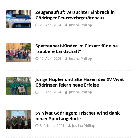
Zeugenaufruf: Versuchter Einbruch in
Gödringer Feuerwehrgerätehaus
23. April 2024
Justina Philipp
Spatzennest-Kinder im Einsatz für eine
„saubere Landschaft“
19. April 2024
Justina Philipp
Junge Hüpfer und alte Hasen des SV Vivat
Gödringen feiern neue Erfolge
19. April 2024
Justina Philipp
SV Vivat Gödringen: Frischer Wind dank
neuer Sportangebote
8. Februar 2024
Justina Philipp